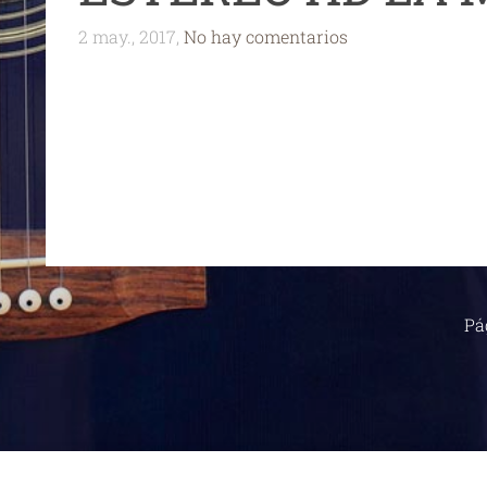
2 may., 2017,
No hay comentarios
Pá